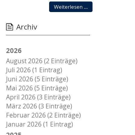
Veränderungen
Weiterlesen …
im
Vorstand
Archiv
der
WOGE
zum
1.
2026
Juli
August 2026 (2 Einträge)
2015
Juli 2026 (1 Eintrag)
Juni 2026 (5 Einträge)
Mai 2026 (5 Einträge)
April 2026 (3 Einträge)
März 2026 (3 Einträge)
Februar 2026 (2 Einträge)
Januar 2026 (1 Eintrag)
2025