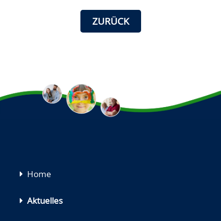
ZURÜCK
Navigation
Home
überspringen
Aktuelles