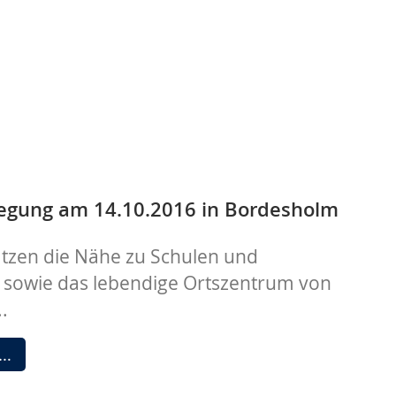
egung am 14.10.2016 in Bordesholm
ätzen die Nähe zu Schulen und
 sowie das lebendige Ortszentrum von
.
Grundsteinlegung
 …
am