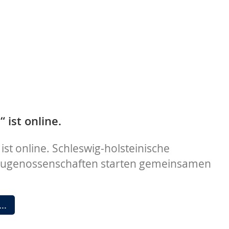
 ist online.
ist online. Schleswig-holsteinische
genossenschaften starten gemeinsamen
„Neue
 …
Etage“