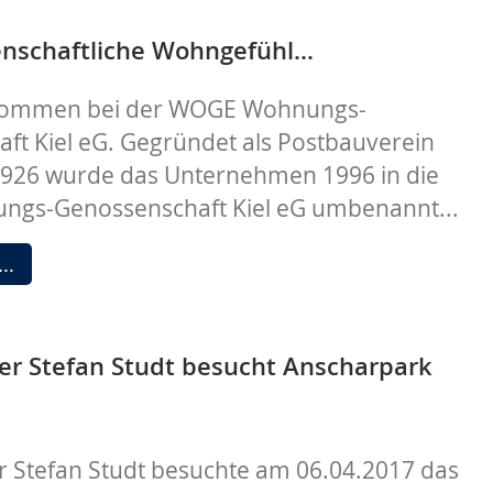
ist
online.
nschaftliche Wohngefühl...
llkommen bei der WOGE Wohnungs-
ft Kiel eG. Gegründet als Postbauverein
1926 wurde das Unternehmen 1996 in die
gs-Genossenschaft Kiel eG umbenannt...
Das
 …
genossenschaftliche
Wohngefühl...
er Stefan Studt besucht Anscharpark
r Stefan Studt besuchte am 06.04.2017 das