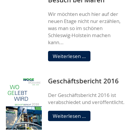
Wir möchten euch hier auf der
neuen Etage nicht nur erzählen,
was man so im schönen
Schleswig-Holstein machen
kann...
HOMESTORY:
Weiterlesen …
Vintage
trifft
modern
Geschäftsbericht 2016
–
zu
Der Geschäftsbericht 2016 ist
Besuch
verabschiedet und veröffentlicht.
bei
Maren
Geschäftsbericht
Weiterlesen …
2016