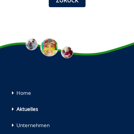
ZURÜCK
Navigation
Home
überspringen
Aktuelles
Unternehmen