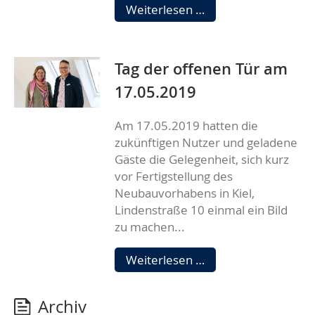
Mitgliederversamm
Weiterlesen …
am
18.06.2019
Tag der offenen Tür am
17.05.2019
Am 17.05.2019 hatten die
zukünftigen Nutzer und geladene
Gäste die Gelegenheit, sich kurz
vor Fertigstellung des
Neubauvorhabens in Kiel,
Lindenstraße 10 einmal ein Bild
zu machen...
Tag
Weiterlesen …
der
offenen
Archiv
Tür