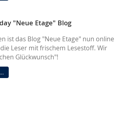
Paket
day "Neue Etage" Blog
ren ist das Blog "Neue Etage" nun online
die Leser mit frischem Lesestoff. Wir
ichen Glückwunsch"!
Happy
 …
Birthday
"Neue
Etage"
Blog