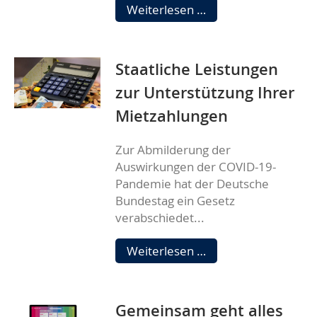
Mund-
Weiterlesen …
Nasen-
Bedeckung
ab
Staatliche Leistungen
dem
29.
zur Unterstützung Ihrer
April
Mietzahlungen
Pflicht
Zur Abmilderung der
Auswirkungen der COVID-19-
Pandemie hat der Deutsche
Bundestag ein Gesetz
verabschiedet...
Staatliche
Weiterlesen …
Leistungen
zur
Unterstützung
Gemeinsam geht alles
Ihrer