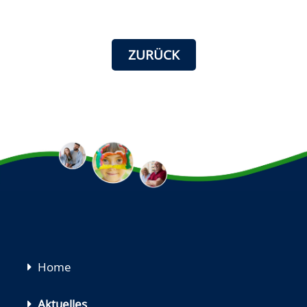
ZURÜCK
Navigation
Home
überspringen
Aktuelles