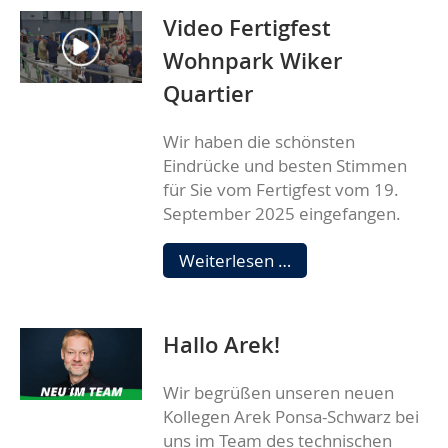
in
Video Fertigfest
der
„Gartenstadt“
Wohnpark Wiker
Kronshagen
Quartier
Wir haben die schönsten
Eindrücke und besten Stimmen
für Sie vom Fertigfest vom 19.
September 2025 eingefangen.
Video
Weiterlesen …
Fertigfest
Wohnpark
Wiker
Hallo Arek!
Quartier
Wir begrüßen unseren neuen
Kollegen Arek Ponsa-Schwarz bei
uns im Team des technischen