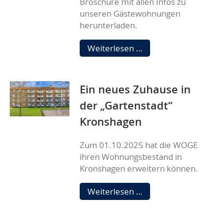
Broschüre mit allen Infos zu
unseren Gästewohnungen
herunterladen.
Broschüre
Weiterlesen …
Gästewohnungen
Ein neues Zuhause in
der „Gartenstadt“
Kronshagen
Zum 01.10.2025 hat die WOGE
ihren Wohnungsbestand in
Kronshagen erweitern können.
Ein
Weiterlesen …
neues
Zuhause