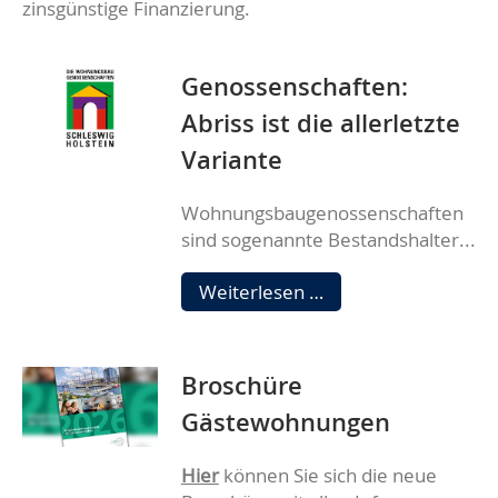
zinsgünstige Finanzierung.
Genossenschaften:
Abriss ist die allerletzte
Variante
Wohnungsbaugenossenschaften
sind sogenannte Bestandshalter...
Genossenschaften:
Weiterlesen …
Abriss
ist
die
Broschüre
allerletzte
Variante
Gästewohnungen
Hier
können Sie sich die neue