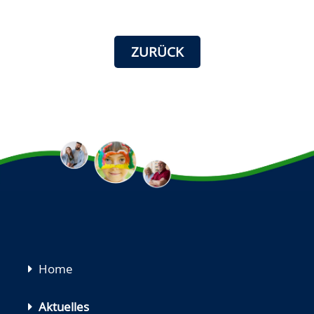
ZURÜCK
Navigation
Home
überspringen
Aktuelles