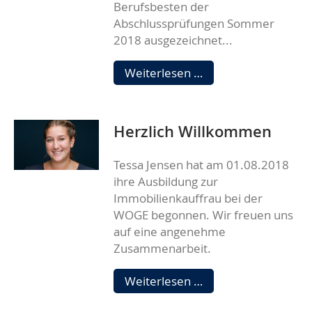
Berufsbesten der
Abschlussprüfungen Sommer
2018 ausgezeichnet...
Lennart
Weiterlesen …
Kröning
als
Berufsbester
Herzlich Willkommen
ausgezeichnet
Tessa Jensen hat am 01.08.2018
ihre Ausbildung zur
Immobilienkauffrau bei der
WOGE begonnen. Wir freuen uns
auf eine angenehme
Zusammenarbeit.
Herzlich
Weiterlesen …
Willkommen