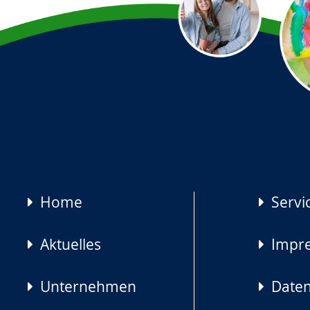
Navigation
Home
Servi
überspringen
Aktuelles
Impr
Unternehmen
Daten