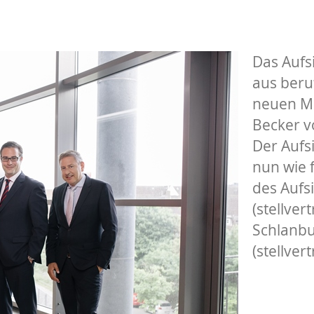
Das Aufsi
aus beru
neuen Mi
Becker v
Der Aufsi
nun wie 
des Aufs
(stellver
Schlanbus
(stellve