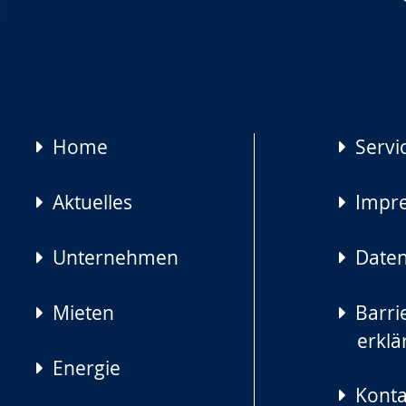
Navigation
Home
Servi
überspringen
Aktuelles
Impr
Unternehmen
Daten
Mieten
Barrie
erklä
Energie
Konta