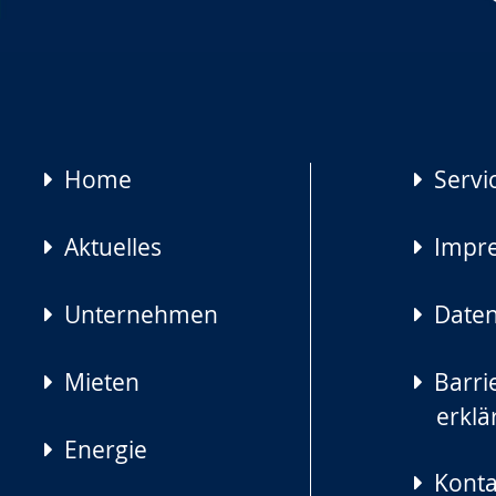
Navigation
Home
Servi
überspringen
Aktuelles
Impr
Unternehmen
Daten
Mieten
Barrie
erklä
Energie
Konta