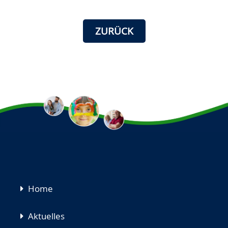
ZURÜCK
Navigation
Home
überspringen
Aktuelles