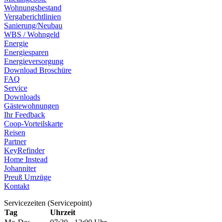
Wohnungsbestand
Vergaberichtlinien
Sanierung/Neubau
WBS / Wohngeld
Energie
Energiesparen
Energieversorgung
Download Broschüre
FAQ
Service
Downloads
Gästewohnungen
Ihr Feedback
Coop-Vorteilskarte
Reisen
Partner
KeyRefinder
Home Instead
Johanniter
Preuß Umzüge
Kontakt
Servicezeiten (Servicepoint)
Tag
Uhrzeit