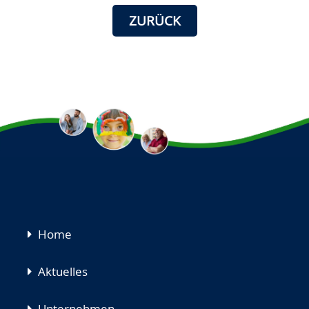
ZURÜCK
Navigation
Home
überspringen
Aktuelles
Unternehmen