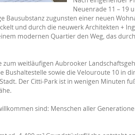
Neuenrade 11 – 19 un
tige Bausubstanz zugunsten einer neuen Woh
kelt und durch die neuwerk Architekten + Ing
einem modernen Quartier den Weg, das durc
ähe zum weitläufigen Aubrooker Landschaftsg
ne Bushaltestelle sowie die Velouroute 10 in 
adt. Der Citti-Park ist in wenigen Minuten fuß
ähe.
e willkommen sind: Menschen aller Generation