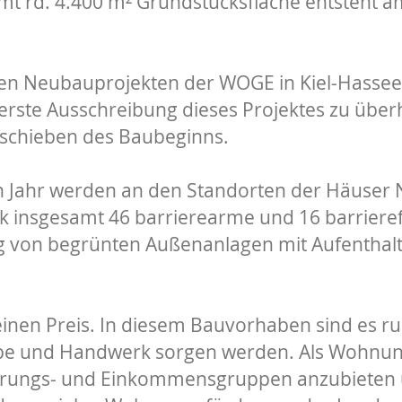
samt rd. 4.400 m² Grundstücksfläche entsteh
n Neubauprojekten der WOGE in Kiel-Hassee zä
 erste Ausschreibung dieses Projektes zu übe
chieben des Baubeginns.
en Jahr werden an den Standorten der Häuser 
k insgesamt 46 barrierearme und 16 barriere
ng von begrünten Außenanlagen mit Aufenthalt
einen Preis. In diesem Bauvorhaben sind es run
be und Handwerk sorgen werden. Als Wohnung
erungs- und Einkommensgruppen anzubieten u