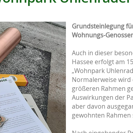
Grundsteinlegung f
Wohnungs-Genossensch
Auch in dieser besond
Hassee erfolgt am 1
„Wohnpark Uhlenrade
Normalerweise wird 
größeren Rahmen gefe
Auswirkungen der Pan
aber davon ausgegan
gewohnten Rahmen s
Nach eingehender P