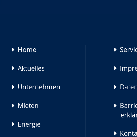
Navigation
Home
Servi
überspringen
Aktuelles
Impr
Unternehmen
Daten
Mieten
Barrie
erklä
Energie
Konta