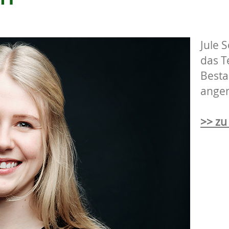
Jule 
das 
Besta
ange
>> zu