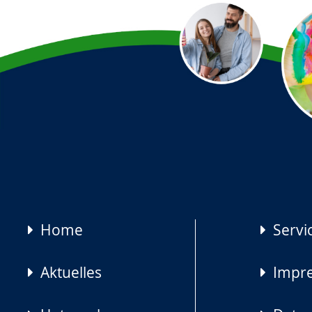
Navigation
Home
Servi
überspringen
Aktuelles
Impr