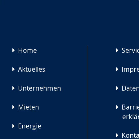
Navigation
Home
Servi
überspringen
Aktuelles
Impr
Unternehmen
Daten
Mieten
Barrie
erklä
Energie
Konta