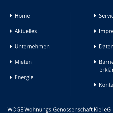
Navigation
Home
Servi
überspringen
Aktuelles
Impr
Unternehmen
Daten
Mieten
Barrie
erklä
Energie
Konta
WOGE Wohnungs-Genossenschaft Kiel eG