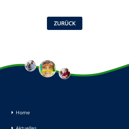
ZURÜCK
Navigation
Home
überspringen
Aktuelles