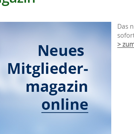
Das n
sofor
> zu