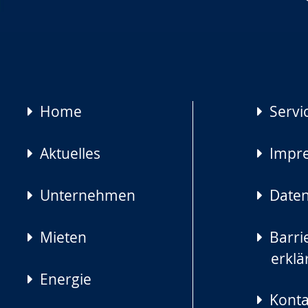
Navigation
Home
Servi
überspringen
Aktuelles
Impr
Unternehmen
Daten
Mieten
Barrie
erklä
Energie
Konta