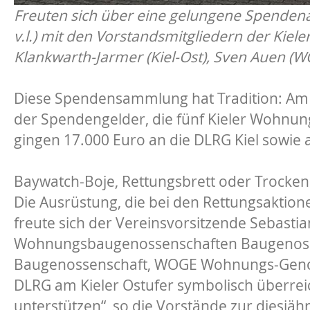
Freuten sich über eine gelungene Spendena
v.l.) mit den Vorstandsmitgliedern der Kiel
Klankwarth-Jarmer (Kiel-Ost), Sven Auen (WO
Diese Spendensammlung hat Tradition: Am Fr
der Spendengelder, die fünf Kieler Wohnu
gingen 17.000 Euro an die DLRG Kiel sowie a
Baywatch-Boje, Rettungsbrett oder Trocke
Die Ausrüstung, die bei den Rettungsaktion
freute sich der Vereinsvorsitzende Sebastia
Wohnungsbaugenossenschaften Baugenossen
Baugenossenschaft, WOGE Wohnungs-Genosse
DLRG am Kieler Ostufer symbolisch überreich
unterstützen“, so die Vorstände zur diesj