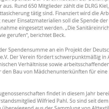
aus. Rund 650 Mitglieder zählt die DLRG Kiel,
asicherung tätig sind. Finanziert wird die Arb
 neuer Einsatzmaterialien soll die Spende 
ßnahme eingesetzt werden. „Die Sanitäreinric
e gerufen“, berichtet Beck.
l der Spendensumme an ein Projekt der Deutsch
. Der Verein fördert schwerpunktmäßig in As
nischen Verhältnisse sowie arbeitsschaffe
r den Bau von Mädchenunterkünften für eine
nossenschaften findet in diesem Jahr bereits
andsmitglied Wilfried Pahl. So sind seit dem 
berwiegend aus der Sammlung von Alttextil