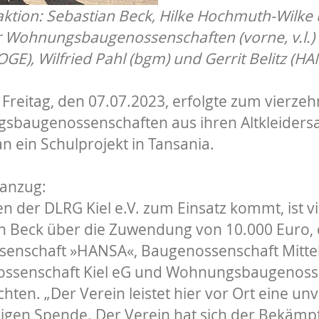
ktion: Sebastian Beck, Hilke Hochmuth-Wilke
er Wohnungsbaugenossenschaften (vorne, v.l.) 
GE), Wilfried Pahl (bgm) und Gerrit Belitz (HA
eitag, den 07.07.2023, erfolgte zum vierzehn
ngsbaugenossenschaften aus ihren Altkleider
n ein Schulprojekt in Tansania.
nanzug:
en der DLRG Kiel e.V. zum Einsatz kommt, ist v
n Beck über die Zuwendung von 10.000 Euro, di
schaft »HANSA«, Baugenossenschaft Mittel
nschaft Kiel eG und Wohnungsbaugenossensch
ten. „Der Verein leistet hier vor Ort eine unv
ährigen Spende. Der Verein hat sich der Bekäm