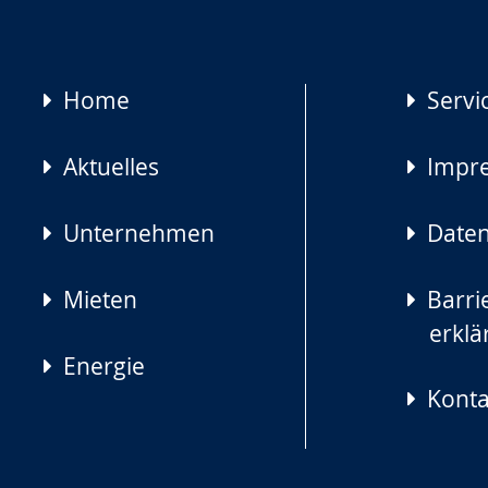
Navigation
Home
Servi
überspringen
Aktuelles
Impr
Unternehmen
Daten
Mieten
Barrie
erklä
Energie
Konta