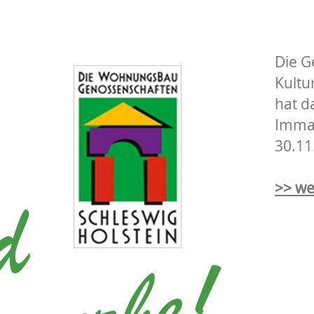
Die G
Kultu
hat d
Immat
30.11
>> we