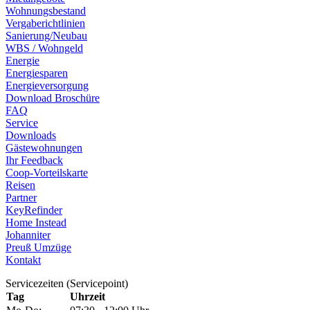
Wohnungsbestand
Vergaberichtlinien
Sanierung/Neubau
WBS / Wohngeld
Energie
Energiesparen
Energieversorgung
Download Broschüre
FAQ
Service
Downloads
Gästewohnungen
Ihr Feedback
Coop-Vorteilskarte
Reisen
Partner
KeyRefinder
Home Instead
Johanniter
Preuß Umzüge
Kontakt
Servicezeiten (Servicepoint)
Tag
Uhrzeit