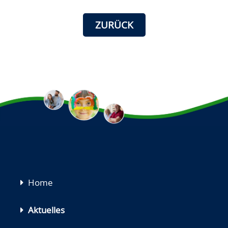
ZURÜCK
Navigation
Home
überspringen
Aktuelles