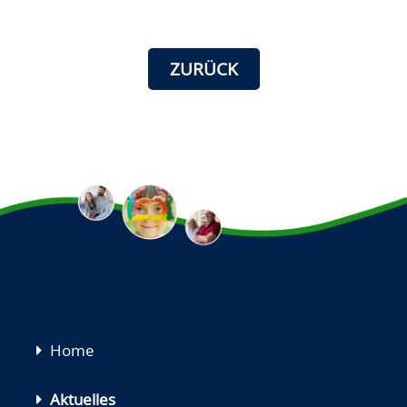
ZURÜCK
Navigation
Home
überspringen
Aktuelles