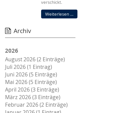
verschickt.
Wichtige
Weiterlesen …
Information
zu
Archiv
den
monatlichen
Verbrauchsdaten
gemäß
2026
EED
August 2026 (2 Einträge)
Juli 2026 (1 Eintrag)
Juni 2026 (5 Einträge)
Mai 2026 (5 Einträge)
April 2026 (3 Einträge)
März 2026 (3 Einträge)
Februar 2026 (2 Einträge)
Januar 2026 (1 Eintrag)