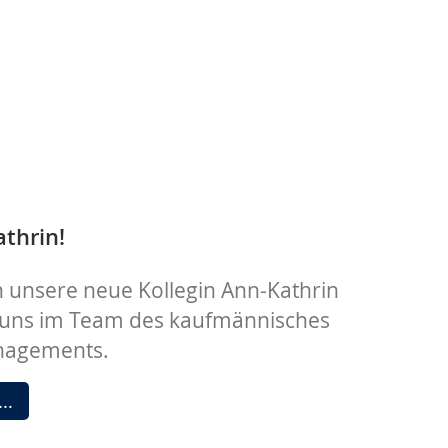
thrin!
 unsere neue Kollegin Ann-Kathrin
 uns im Team des kaufmännisches
nagements.
Hallo
 …
Ann-