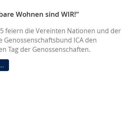
Kathrin!
bare Wohnen sind WIR!“
25 feiern die Vereinten Nationen und der
le Genossenschaftsbund ICA den
len Tag der Genossenschaften.
„Das
 …
bezahlbare
Wohnen
sind
WIR!“