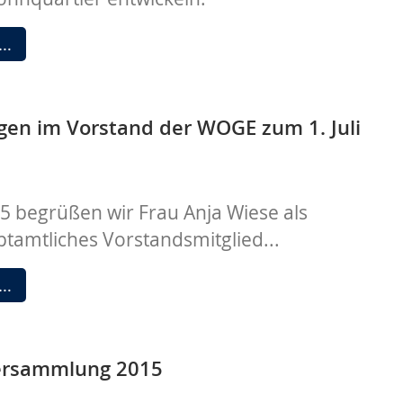
Ring
93
Grundsteinlegung
 …
-
im
97
Anscharpark
en im Vorstand der WOGE zum 1. Juli
15 begrüßen wir Frau Anja Wiese als
tamtliches Vorstandsmitglied...
Veränderungen
 …
im
Vorstand
der
versammlung 2015
WOGE