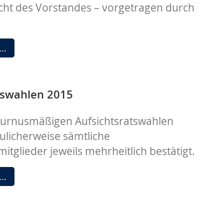
cht des Vorstandes – vorgetragen durch
zum
1.
Juli
Mitgliederversammlung
 …
2015
2015
tswahlen 2015
turnusmäßigen Aufsichtsratswahlen
ulicherweise sämtliche
mitglieder jeweils mehrheitlich bestätigt.
Aufsichtsratswahlen
 …
2015