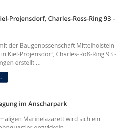
el-Projensdorf, Charles-Ross-Ring 93 -
t der Baugenossenschaft Mittelholstein
in Kiel-Projensdorf, Charles-Roß-Ring 93 -
en erstellt ...
Neubau
 …
in
Kiel-
Projensdorf,
egung im Anscharpark
Charles-
aligen Marinelazarett wird sich ein
Ross-
nquartier entwickeln.