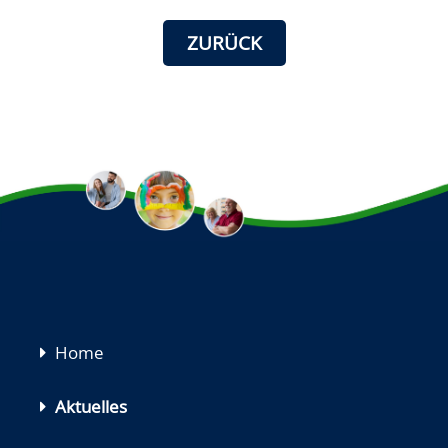
ZURÜCK
Navigation
Home
überspringen
Aktuelles