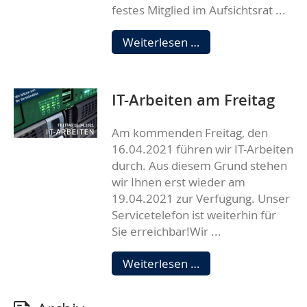
festes Mitglied im Aufsichtsrat ...
Wir
Weiterlesen …
trauern
um
Gunnar
IT-Arbeiten am Freitag
Wohlfahrt
Am kommenden Freitag, den
16.04.2021 führen wir IT-Arbeiten
durch. Aus diesem Grund stehen
wir Ihnen erst wieder am
19.04.2021 zur Verfügung. Unser
Servicetelefon ist weiterhin für
Sie erreichbar!Wir ...
IT-
Weiterlesen …
Arbeiten
am
Freitag