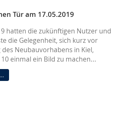
18.06.2019
enen Tür am 17.05.2019
9 hatten die zukünftigen Nutzer und
e die Gelegenheit, sich kurz vor
g des Neubauvorhabens in Kiel,
10 einmal ein Bild zu machen...
Tag
 …
der
offenen
Tür
am
17.05.2019