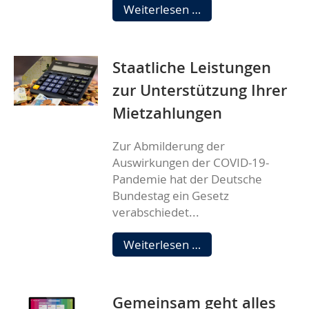
Mund-
Weiterlesen …
Nasen-
Bedeckung
ab
Staatliche Leistungen
dem
29.
zur Unterstützung Ihrer
April
Mietzahlungen
Pflicht
Zur Abmilderung der
Auswirkungen der COVID-19-
Pandemie hat der Deutsche
Bundestag ein Gesetz
verabschiedet...
Staatliche
Weiterlesen …
Leistungen
zur
Unterstützung
Gemeinsam geht alles
Ihrer