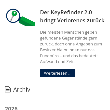
der
Genossenschaften
Der KeyRefinder 2.0
bringt Verlorenes zurück
Die meisten Menschen geben
gefundene Gegenstände gern
zurück, doch ohne Angaben zum
Besitzer bleibt ihnen nur das
Fundbüro – und das bedeutet:
Aufwand und Zeit.
Der
Weiterlesen …
KeyRefinder
2.0
Archiv
bringt
Verlorenes
zurück
2026