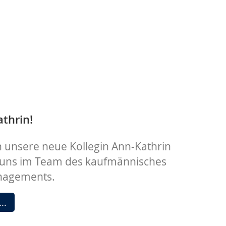
thrin!
 unsere neue Kollegin Ann-Kathrin
 uns im Team des kaufmännisches
nagements.
Hallo
 …
Ann-