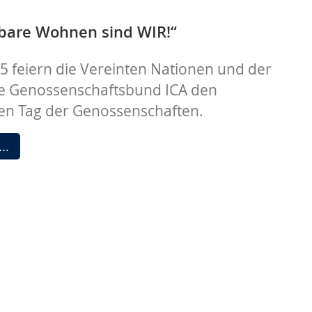
Kathrin!
bare Wohnen sind WIR!“
25 feiern die Vereinten Nationen und der
le Genossenschaftsbund ICA den
len Tag der Genossenschaften.
„Das
 …
bezahlbare
Wohnen
sind
WIR!“