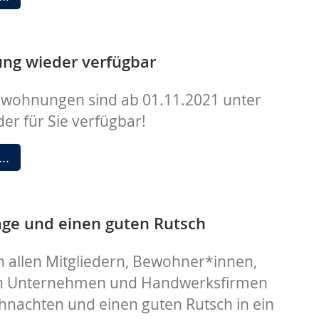
für
das
Neubauvorhaben
ng wieder verfügbar
Wiker
wohnungen sind ab 01.11.2021 unter
Quartier
er für Sie verfügbar!
Gästewohnung
 …
wieder
verfügbar
age und einen guten Rutsch
n allen Mitgliedern, Bewohner*innen,
n Unternehmen und Handwerksfirmen
ihnachten und einen guten Rutsch in ein