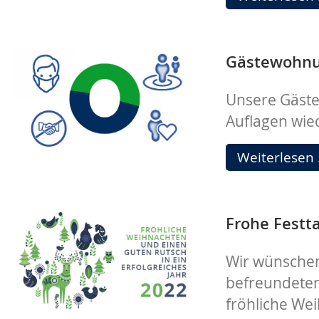
Gästewohnu
Unsere Gäste
Auflagen wied
Weiterlesen
Frohe Festt
Wir wünsche
befreundete
fröhliche We