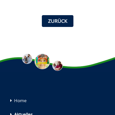
ZURÜCK
Navigation
Home
überspringen
Aktuelles