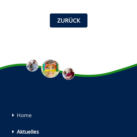
ZURÜCK
Navigation
Home
überspringen
Aktuelles