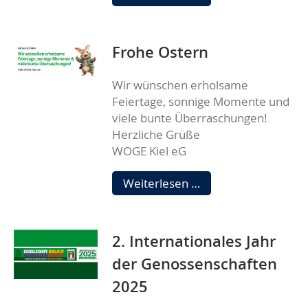
im
kaufmännischen
Bestandsmanageme
Frohe Ostern
gesucht
(w/m/d)!
Wir wünschen erholsame
Feiertage, sonnige Momente und
viele bunte Überraschungen!
Herzliche Grüße
WOGE Kiel eG
Frohe
Weiterlesen …
Ostern
2. Internationales Jahr
der Genossenschaften
2025