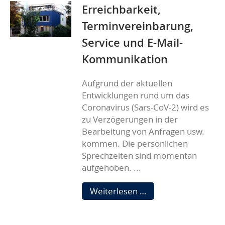
Erreichbarkeit,
zeigen
Flagge
Terminvereinbarung,
Service und E-Mail-
Kommunikation
Aufgrund der aktuellen
Entwicklungen rund um das
Coronavirus (Sars-CoV-2) wird es
zu Verzögerungen in der
Bearbeitung von Anfragen usw.
kommen. Die persönlichen
Sprechzeiten sind momentan
aufgehoben. ...
Erreichbarkeit,
Weiterlesen …
Terminvereinbarung
Service
und