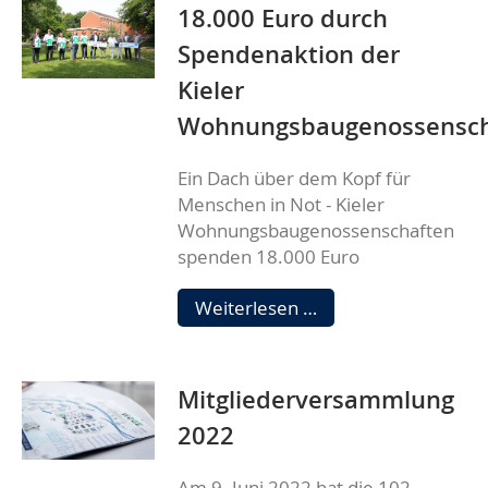
18.000 Euro durch
E-
Mail-
Spendenaktion der
Kommunikation
Kieler
Wohnungsbaugenossensch
Ein Dach über dem Kopf für
Menschen in Not - Kieler
Wohnungsbaugenossenschaften
spenden 18.000 Euro
18.000
Weiterlesen …
Euro
durch
Spendenaktion
Mitgliederversammlung
der
Kieler
2022
Wohnungsbaugenos
Am 9. Juni 2022 hat die 102.