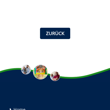
ZURÜCK
Navigation
Home