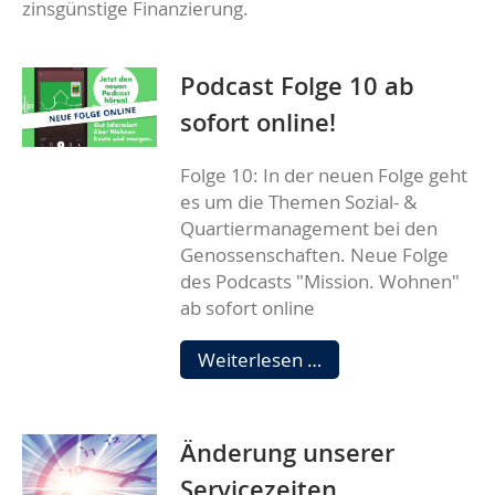
zinsgünstige Finanzierung.
Podcast Folge 10 ab
sofort online!
Folge 10: In der neuen Folge geht
es um die Themen Sozial- &
Quartiermanagement bei den
Genossenschaften. Neue Folge
des Podcasts "Mission. Wohnen"
ab sofort online
Podcast
Weiterlesen …
Folge
10
ab
Änderung unserer
sofort
online!
Servicezeiten