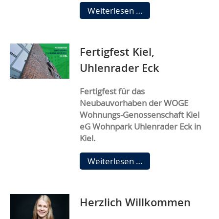
Informationspflicht
Weiterlesen …
nach
§
26
Fertigfest Kiel,
EWPBG
Uhlenrader Eck
Fertigfest für das
Neubauvorhaben
der WOGE
Wohnungs-Genossenschaft Kiel
eG
Wohnpark Uhlenrader Eck in
Kiel.
Fertigfest
Weiterlesen …
Kiel,
Uhlenrader
Eck
Herzlich Willkommen