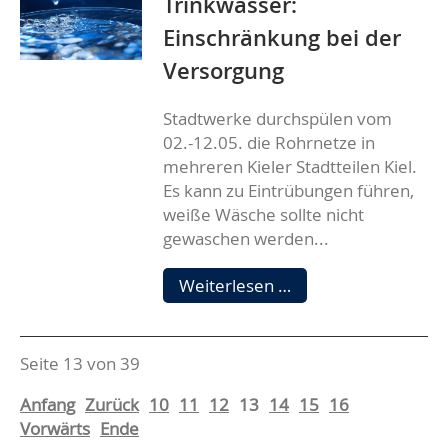
Trinkwasser:
Einschränkung bei der
Versorgung
Stadtwerke durchspülen vom
02.-12.05. die Rohrnetze in
mehreren Kieler Stadtteilen Kiel.
Es kann zu Eintrübungen führen,
weiße Wäsche sollte nicht
gewaschen werden...
Trinkwasser:
Weiterlesen …
Einschränkung
bei
der
Seite 13 von 39
Versorgung
Anfang
Zurück
10
11
12
13
14
15
16
Vorwärts
Ende